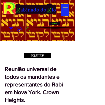
R
R
abinado do
io
HOME
< Back
KISLEV
Reunião universal de
todos os mandantes e
representantes do Rabi
em Nova York. Crown
Heights.