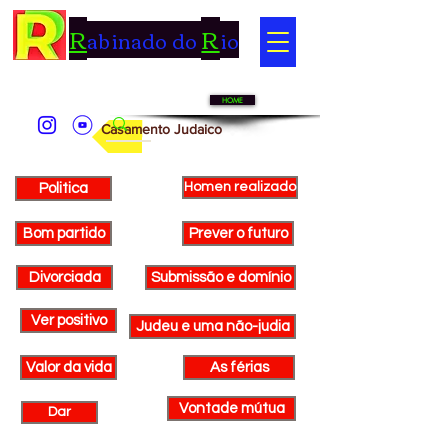
R
R
abinado do
io
HOME
Casamento Judaico
Homen realizado
Politica
Bom partido
Prever o futuro
Divorciada
Submissão e domínio
Ver positivo
Judeu e uma não-judia
Valor da vida
As férias
Vontade mútua
Dar