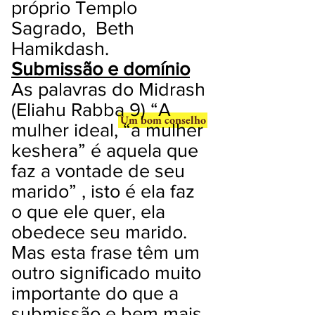
próprio Templo
Sagrado, Beth
Hamikdash.
Submissão e domínio
As palavras do Midrash
(Eliahu Rabba 9) “A
Um bom conselho
mulher ideal, “a mulher
keshera” é aquela que
faz a vontade de seu
marido” , isto é ela faz
o que ele quer, ela
obedece seu marido.
Mas esta frase têm um
outro significado muito
importante do que a
submissão e bem mais