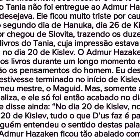
o Tania não foi entregue ao Admur H
desejava. Ele ficou muito triste por c
o segundo dia de Hanuka, dia 26 de Ki
r chegou de Slovita, trazendo os duz
livros do Tania, cuja impressão estava
 no dia 20 de Kislev. O Admur Hazak
os livros durante um longo momento e
ão os pensamentos do homem. Eu des
 estivesse terminado no início de Kisle
 meu mestre, o Maguid. Mas, somente 
aliza, e ele só foi então acabado no d
le disse ainda: “No dia 20 de Kislev, 
 20 de Kislev, tudo o que D’us faz é pa
guém entendeu o sentido destas pala
Admur Hazaken ficou tão abalado com