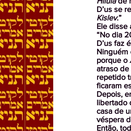
Hilula
de 
D’us se re
Kislev
.”
Ele disse 
“No dia 
D’us faz 
Ninguém c
porque o
atraso de
repetido 
ficaram e
Depois, 
libertado 
casa de u
véspera d
Então, to