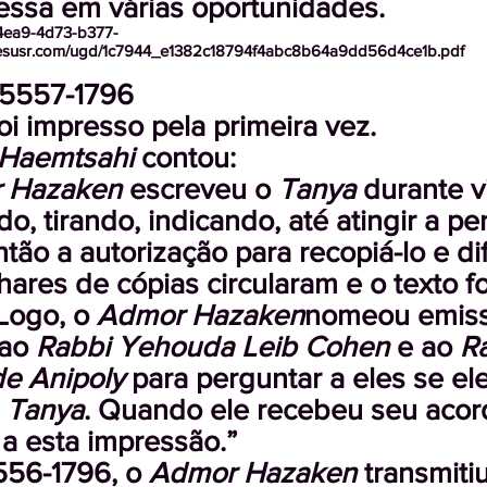
ressa em várias oportunidades.
-4ea9-4d73-b377-
lesusr.com/ugd/1c7944_e1382c18794f4abc8b64a9dd56d4ce1b.pdf
 5557-1796
oi impresso pela primeira vez.
Haemtsahi
contou:
 Hazaken
escreveu o
Tanya
durante v
o, tirando, indicando, até atingir a per
tão a autorização para recopiá-lo e dif
hares de cópias circularam e o texto f
 Logo, o
Admor Hazaken
nomeou emiss
 ao
Rabbi Yehouda Leib Cohen
e ao
R
e Anipoly
para perguntar a eles se el
o
Tanya
. Quando ele recebeu seu acord
a esta impressão.”
556-1796, o
Admor Hazaken
transmiti