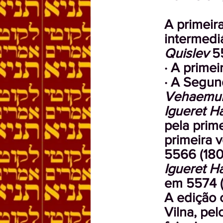
A primeir
intermediá
Quislev
55
· A primei
· A Segun
Vehaemu
Igueret H
pela prim
primeira 
5566 (180
Igueret 
em 5574 (
A edição 
Vilna, pe