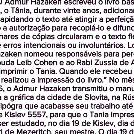
O Admur Hazaken escreveu o livro bás
, o Tânia, durante vinte anos, adicion
lapidando o texto até atingir a perfeiçã
a autorização para recopiá-lo e difundi
hares de cópias circularam e o texto f
 erros intencionais ou involuntários. L
zaken nomeou responsáveis para per
uda Leib Cohen e ao Rabi Zussia de A
 imprimir o Tania. Quando ele recebeu
 realizou a impressão do livro.” No mê
, o Admur Hazaken transmitiu o manu
 a gráfica da cidade de Slovita, na Rús
tipógra que acabasse seu trabalho até 
 Kislev 5557, para que o Tania impre
r estudado, no dia 19 de Kislev, dia d
 de Mezeritch, seu mestre. O dia 19 d