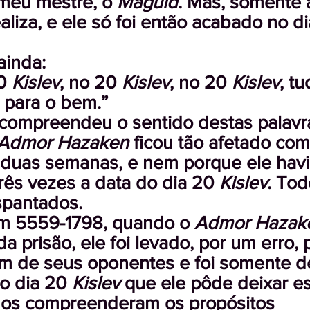
meu mestre, o
Maguid
. Mas, somente 
aliza, e ele só foi então acabado no d
ainda:
20
Kislev
, no 20
Kislev
, no 20
Kislev
, t
é para o bem.”
ompreendeu o sentido destas palavr
Admor Hazaken
ficou tão afetado com
 duas semanas, e nem porque ele hav
três vezes a data do dia 20
Kislev
. To
spantados.
em 5559-1798, quando o
Admor Hazak
da prisão, ele foi levado, por um erro, 
m de seus oponentes e foi somente de
o dia 20
Kislev
que ele pôde deixar es
dos compreenderam os propósitos