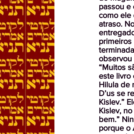
passou e 
como ele 
atraso. N
entregado
primeiros 
terminada
observou 
“Muitos s
este livro
Hilula de
D’us se re
Kislev.” E
Kislev, no
bem.” Nin
porque o 