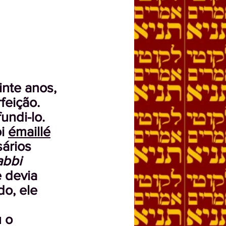
inte anos,
feição.
undi-lo.
oi
émaillé
ários
abbi
e devia
o, ele
u o