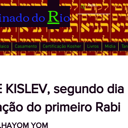
R
inado do
io
daico
Casamento
Certificação Kosher
Livros
Midia
Tan
 KISLEV, segundo dia
tação do primeiro Rabi
v ,HAYOM YOM