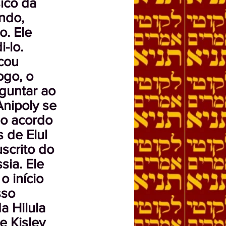
ico da
ando,
o. Ele
-lo.
icou
ogo, o
guntar ao
nipoly se
 o acordo
s de Elul
scrito do
sia. Ele
o início
sso
a Hilula
e Kislev