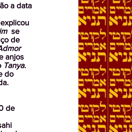
ão a data
explicou
dim
se
iço de
Admor
e anjos
o
Tanya
.
e do
da.
20 de
sahi