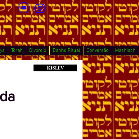
ya
Torah
Divorcio
Banho Ritual
Conversão
Mashiach
KISLEV
 da