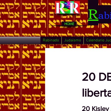
R
ab
HOME
Rabinado
Judaismo
Calendario Ju
< Back
20 DE
liber
20 Kisle