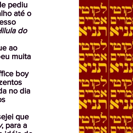
Ele pediu
lho até o
esso
ilula do
ue ao
beu muita
ffice boy
zentos
da no dia
os
ejei que
v
, para a