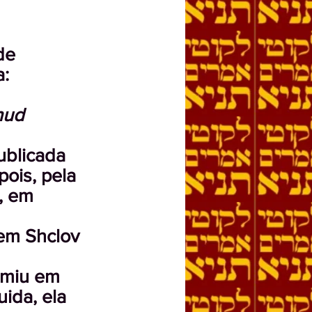
de
a:
hud
publicada
pois, pela
, em
 em Shclov
rimiu em
ida, ela