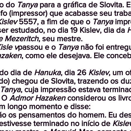
to do
Tanya
para a gráfica de Slovita. 
afo (impressor) que acabasse seu traba
islev
5557, a fim de que o
Tanya
impr
er estudado, no dia 19 Kislev, dia da
H
 Mezeritch
, seu mestre.
isle v
passou e o
Tanya
não foi entreg
zaken
, como ele desejava. Ele conce
do dia de
Hanuka
, dia 26
Kislev
, um o
o) chegou de Slovita, trazendo os du
Tanya
, cuja impressão estava termina
. O
Admor Hazaken
considerou os livr
m longo momento e disse:
ão os pensamentos do homem. Eu des
 estivesse terminado no início de
Kisle