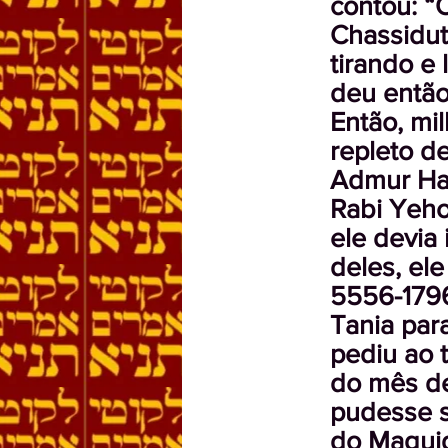
contou: “
Chassidut
tirando e 
deu então 
Então, mil
repleto de
Admur Ha
Rabi Yeho
ele devia
deles, ele
5556-1796
Tania para
pediu ao 
do mês de
pudesse se
do Maguid