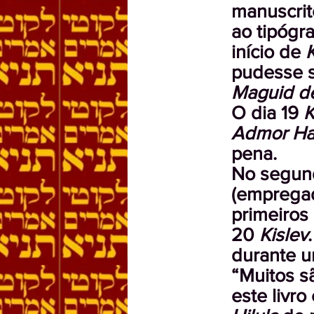
manuscri
ao tipógr
início de
K
pudesse s
Maguid de
O dia 19
K
Admor Ha
pena.
No segun
(empregad
primeiros
20
Kislev
durante u
“Muitos s
este livro