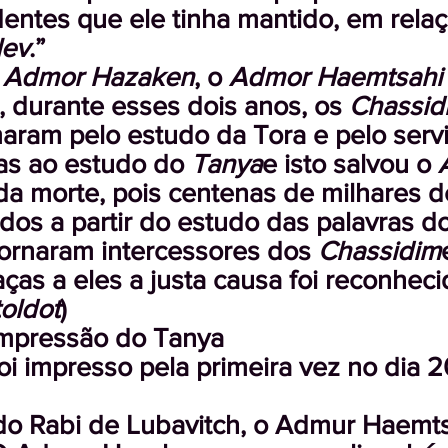
entes que ele tinha mantido, em relaç
lev
.”
o
Admor Hazaken
, o
Admor Haemtsahi
, durante esses dois anos, os
Chassi
aram pelo estudo da Tora e pelo serv
as ao estudo do
Tanya
e isto salvou o
a morte, pois centenas de milhares d
ados a partir do estudo das palavras d
tornaram intercessores dos
Chassidim
ças a eles a justa causa foi reconheci
oldot
)
impressão do Tanya
oi impresso pela primeira vez no dia 
o Rabi de Lubavitch, o Admur Haemt