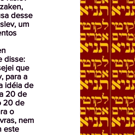
azaken,
ausa desse
slev, um
entos
en
 disse:
ejei que
v, para a
a idéia de
ia 20 de
no 20 de
ra o
vras, nem
 este