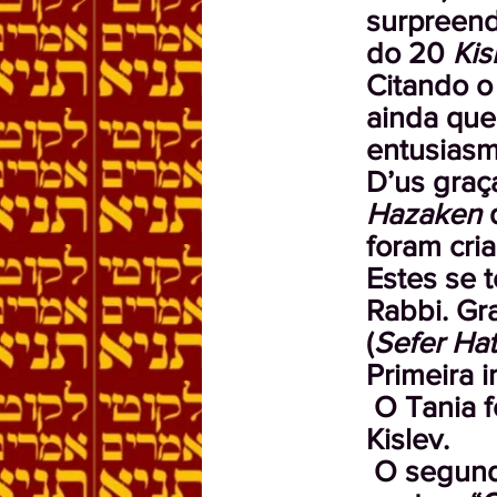
surpreend
do 20
Kis
Citando 
ainda que
entusiasm
D’us graç
Hazaken
d
foram cri
Estes se 
Rabbi. Gra
(
Sefer Hat
Primeira 
O Tania f
Kislev.
O segund