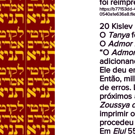
foi reimp
https://b77153dd
0540a1e636a8.fi
20 Kislev
O
Tanya
f
O
Admor 
“O
Admor
adicionand
Ele deu en
Então, mil
de erros.
próximos
Zoussya d
imprimir 
procedeu 
Em
Elul
5