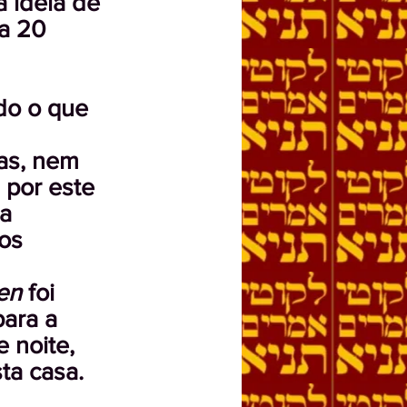
a idéia de
ia 20
udo o que
as, nem
 por este
ia
dos
en
foi
para a
 noite,
ta casa.