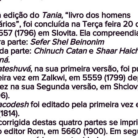
a edição do
Tania
, “livro dos homens
rios”, foi concluída na Terça feira 20 
57 (1796) em Slovita. Ela compreendi
ra parte:
Sefer Shel Beinonim
da parte:
Chinuch Catan
e
Shaar Haic
ná.
ateshuvá
, na sua primeira versão, foi 
eira vez em Zalkwi, em 5559 (1799) de
vez na sua Segunda versão, em Shclov
6).
Hacodesh
foi editado pela primeira vez
1814).
corrigida destas quatro partes se imp
lo editor Rom, em 5660 (1900). Em segu