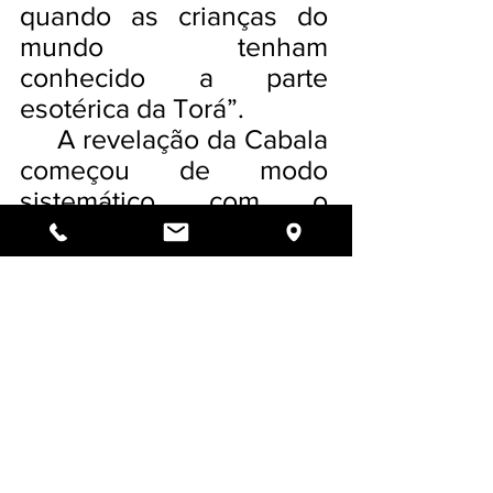
quando as crianças do
mundo tenham
conhecido a parte
esotérica da Torá”.
A revelação da Cabala
começou de modo
sistemático com o
ensinamento do Ari Zal,
Rabi Itschac Luria de
Tsfat. Este explicou que
daquele momento em
diante seria “uma mitsvá
ensinar esta sabedoria”.
Ele foi o primeiro a ter
uma escola, e apesar da
sua vida ter sido curta,