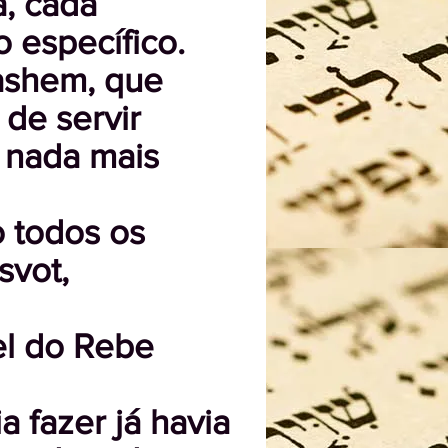
a, cada
 específico.
ashem, que
 de servir
 nada mais
 todos os
svot,
el do Rebe
a fazer já havia