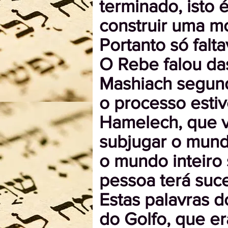
terminado, isto 
construir uma m
Portanto só falt
O Rebe falou das
Mashiach segun
o processo esti
Hamelech, que v
subjugar o mundo
o mundo inteiro 
pessoa terá suce
Estas palavras 
do Golfo, que er