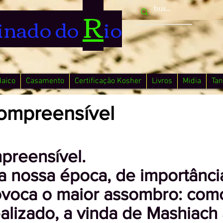
R
inado do
io
daico
Casamento
Certificação Kosher
Livros
Midia
Tan
ompreensível
preensível.
na nossa época, de importância
ovoca o maior assombro: com
ealizado, a vinda de Mashiach