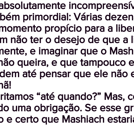
 absolutamente incompreensív
bém primordial: Várias deze
omento propício para a libe
m não ter o desejo de que a l
mente, e imaginar que o Mashi
 não queira, e que tampouco e
dem até pensar que ele não e
hã!
ritamos “até quando?” Mas, c
o uma obrigação. Se esse gri
o e certo que Mashiach estari