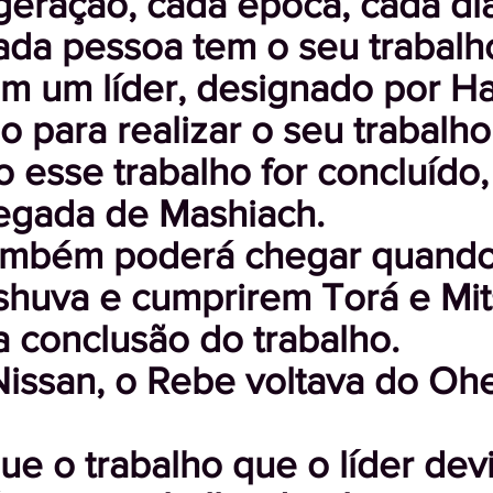
geração, cada época, cada di
da pessoa tem o seu trabalho
m um líder, designado por H
 para realizar o seu trabalho
esse trabalho for concluído,
hegada de Mashiach.
ambém poderá chegar quando
shuva e cumprirem Torá e Mit
 conclusão do trabalho.
issan, o Rebe voltava do Oh
e o trabalho que o líder devi