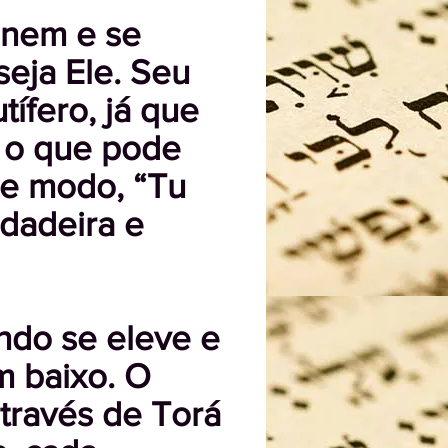
inem e se
eja Ele. Seu
ífero, já que
, o que pode
se modo, “Tu
rdadeira e
ndo se eleve e
m baixo. O
através de Torá