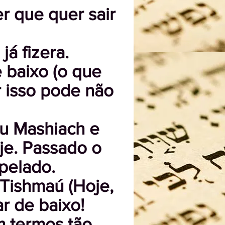
er que quer sair
já fizera.
 baixo (o que
r isso pode não
ou Mashiach e
je. Passado o
rpelado.
Tishmaú (Hoje,
r de baixo!
m termos tão