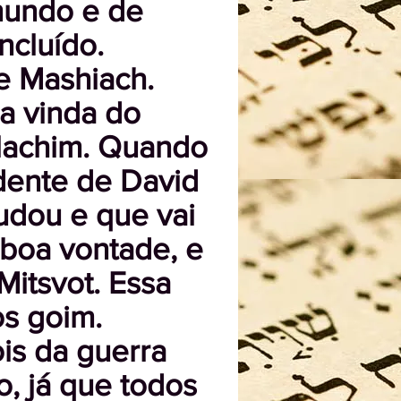
 mundo e de
ncluído.
de Mashiach.
da vinda do
lachim. Quando
dente de David
udou e que vai
 boa vontade, e
Mitsvot. Essa
os goim.
is da guerra
o, já que todos