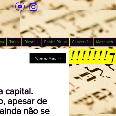
ya
Torah
Divorcio
Banho Ritual
Conversão
Mashiach
Voltar ao Menu
 capital.
o, apesar de
 ainda não se