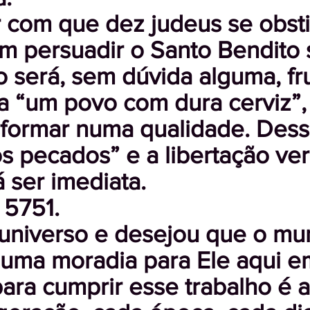
r com que dez judeus se obst
persuadir o Santo Bendito s
erá, sem dúvida alguma, frut
a “um povo com dura cerviz”
formar numa qualidade. Des
s pecados” e a libertação ve
 ser imediata.
 5751.
universo e desejou que o mu
 uma moradia para Ele aqui e
ara cumprir esse trabalho é 