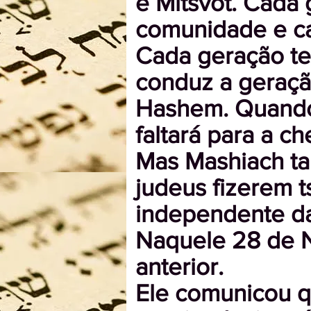
e Mitsvot. Cada 
comunidade e ca
Cada geração te
conduz a geração
Hashem. Quando 
faltará para a c
Mas Mashiach t
judeus fizerem t
independente da
Naquele 28 de N
anterior.
Ele comunicou qu