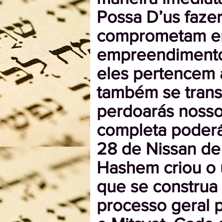
Possa D’us faze
comprometam em 
empreendimento s
eles pertencem 
também se trans
perdoarás nosso
completa poderá
28 de Nissan de
Hashem criou o 
que se construa
processo geral p