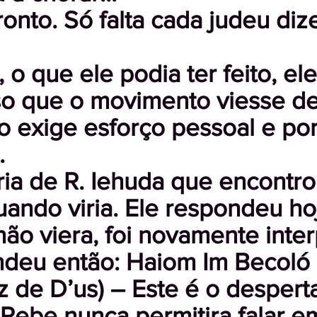
ronto. Só falta cada judeu diz
o que ele podia ter feito, ele 
so que o movimento viesse de
o exige esforço pessoal e po
.
ria de R. Iehuda que encontr
uando viria. Ele respondeu ho
não viera, foi novamente inte
deu então: Haiom Im Becoló 
 de D’us) – Este é o desperta
 Rebe nunca permitira falar e