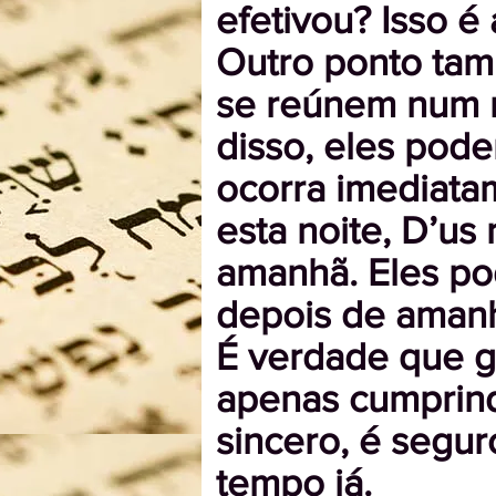
efetivou? Isso é
Outro ponto tam
se reúnem num m
disso, eles pode
ocorra imediata
esta noite, D’us
amanhã. Eles po
depois de aman
É verdade que g
apenas cumprind
sincero, é segur
tempo já.