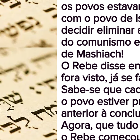
os povos estava
com o povo de I
decidir eliminar
do comunismo e 
de Mashiach!
O Rebe disse ent
fora visto, já se
Sabe-se que cad
o povo estiver p
anterior à conc
Agora, que tudo 
o Rebe começou 