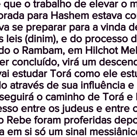
é que o trabalho de elevar o
orada para Hashem estava co
ava se preparar para a vinda 
 leis (dinim), e do processo 
do o Rambam, em Hilchot Me
ver concluído, virá um descen
ai estudar Torá como ele est
 através de sua influência e
seguirá o caminho de Torá e 
sso entre os judeus e entre 
do Rebe foram proferidas depo
a em si só um sinal messiânic