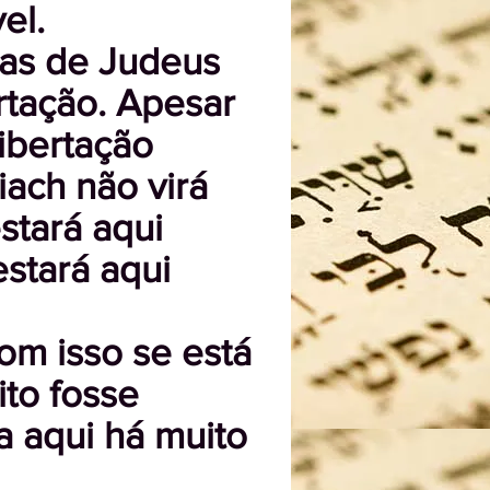
el.
nas de Judeus
rtação. Apesar
ibertação
ach não virá
stará aqui
stará aqui
om isso se está
to fosse
a aqui há muito