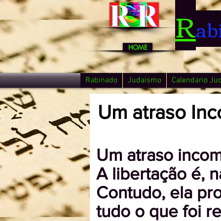
R
ab
HOME
Rabinado
Judaismo
Calendario Ju
Um atraso Inc
Um atraso incom
A libertação é, 
Contudo, ela pr
tudo o que foi r