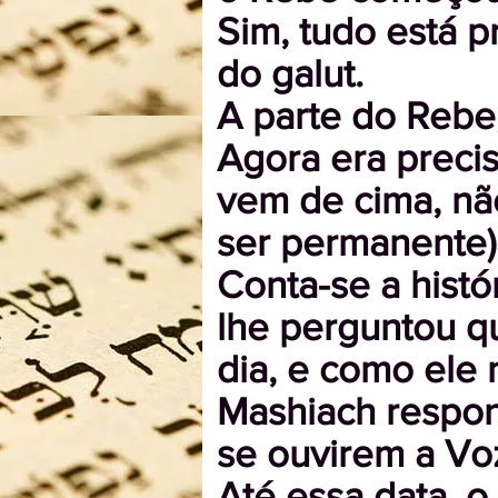
Sim, tudo está p
do galut.
A parte do Rebe, 
Agora era preci
vem de cima, nã
ser permanente)
Conta-se a histó
lhe perguntou q
dia, e como ele 
Mashiach respon
se ouvirem a Voz
Até essa data, o