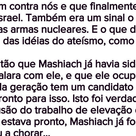
m contra nós e que finalment
srael. Também era um sinal o
 as armas nucleares. E o que 
das idéias do ateísmo, como o
ão que Mashiach já havia sido
 falara com ele, e que ele ocu
a geração tem um candidato 
ronto para isso. Isto foi verd
lusão do trabalho de elevação
estava pronto, Mashiach já fo
a chorar...