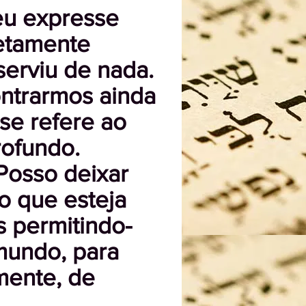
eu expresse
retamente
serviu de nada.
ontrarmos ainda
 se refere ao
rofundo.
 Posso deixar
o que esteja
s permitindo-
mundo, para
mente, de