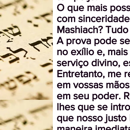
O que mais poss
com sinceridade
Mashiach? Tudo o
A prova pode ser
no exílio e, mai
serviço divino, e
Entretanto, me r
em vossas mãos 
em seu poder. R
lhes que se int
que nosso justo
maneira imediat