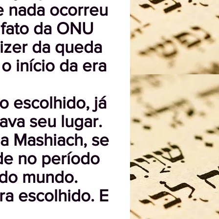
e nada ocorreu
 fato da ONU
dizer da queda
 início da era
 escolhido, já
pava seu lugar.
a Mashiach, se
ade no período
 do mundo.
ra escolhido. E