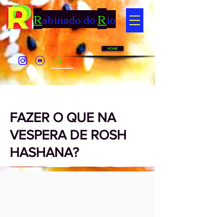
R
R
abinado do
io
HOME
< Back
FAZER O QUE NA
VESPERA DE ROSH
HASHANA?