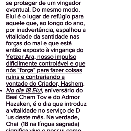
se proteger de um vingador
eventual. Do mesmo modo,
Elul é o lugar de refúgio para
aquele que, ao longo do ano,
por inadvertência, espalhou a
vitalidade da santidade nas
forças do mal e que está
então exposto à vingança
do
Yetzer Ara, nosso impulso
dificilmente controlável e que
nós “força” para fazer coisas
ruins e contrariando a
vontade do Criador, Hashem
.
No dia 18 Elul
, aniversário do
Baal Chem Tov e do Admor
Hazaken, é o dia que introduz
a vitalidade no serviço de D
´us deste mês. Na verdade,
Chai (18 na língua sagrada)
significa vivo e possui como