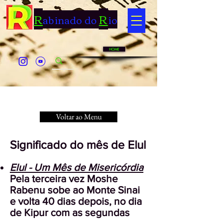
R
R
abinado do
io
HOME
< Back
Voltar ao Menu
Significado do mês de Elul
Elul - Um Mês de Misericórdia
Pela terceira vez Moshe
Rabenu sobe ao Monte Sinai
e volta 40 dias depois, no dia
de Kipur com as segundas