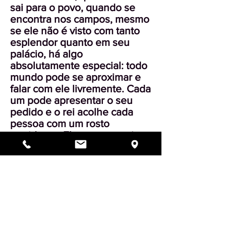
sai para o povo, quando se
encontra nos campos, mesmo
se ele não é visto com tanto
esplendor quanto em seu
palácio, há algo
absolutamente especial: todo
mundo pode se aproximar e
falar com ele livremente. Cada
um pode apresentar o seu
pedido e o rei acolhe cada
pessoa com um rosto
sorridente. Ele ouve e aceita o
pedido de cada um.
Este é o mês de Elul. O rei,
quer dizer D’us, vem ver cada
judeu e cada um pode lhe
apresentar os seus pedidos.
D’us acolhe todos aqueles
que vêm, com rosto