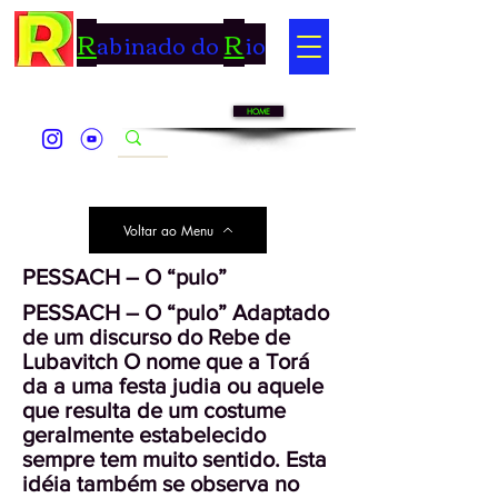
R
R
abinado do
io
HOME
Voltar ao Menu
PESSACH – O “pulo”
PESSACH – O “pulo” Adaptado
de um discurso do Rebe de
Lubavitch O nome que a Torá
da a uma festa judia ou aquele
que resulta de um costume
geralmente estabelecido
sempre tem muito sentido. Esta
idéia também se observa no