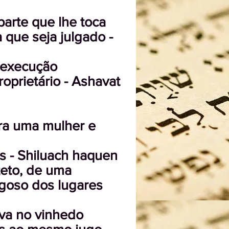
parte que lhe toca
a que seja julgado -
 execução
oprietário - Ashavat
ra uma mulher e
es - Shiluach haquen
teto, de uma
igoso dos lugares
uva no vinhedo