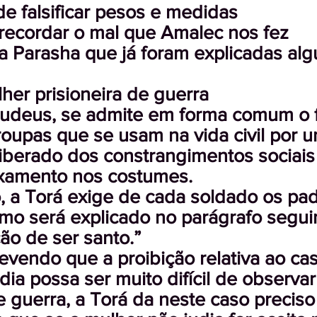
 de falsificar pesos e medidas
 recordar o mal que Amalec nos fez
da Parasha que já foram explicadas alg
lher prisioneira de guerra
 judeus, se admite em forma comum o 
upas que se usam na vida civil por un
berado dos constrangimentos sociais 
axamento nos costumes.
o, a Torá exige de cada soldado os pa
o será explicado no parágrafo seguin
ão de ser santo.”
revendo que a proibição relativa ao 
dia possa ser muito difícil de observa
guerra, a Torá da neste caso preciso 