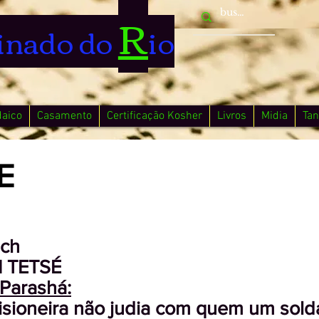
R
inado do
io
daico
Casamento
Certificação Kosher
Livros
Midia
Tan
E
ach
 TETSÉ
Parashá:
prisioneira não judia com quem um sold