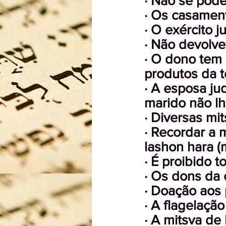
· Não se pode
· Os casamen
· O exército 
· Não devolve
· O dono tem
produtos da t
· A esposa ju
marido não lh
· Diversas mi
· Recordar a 
lashon hara (
· É proibido 
· Os dons da 
· Doação aos 
· A flagelação
· A mitsva de 