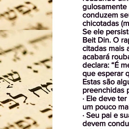
gulosamente n
conduzem seu 
chicotadas (m
Se ele persis
Beit Din. O r
citadas mais 
acabará rouba
declara: “É m
que esperar q
Estas são al
preenchidas p
· Ele deve ter
um pouco mai
· Seu pai e s
devem conduzi