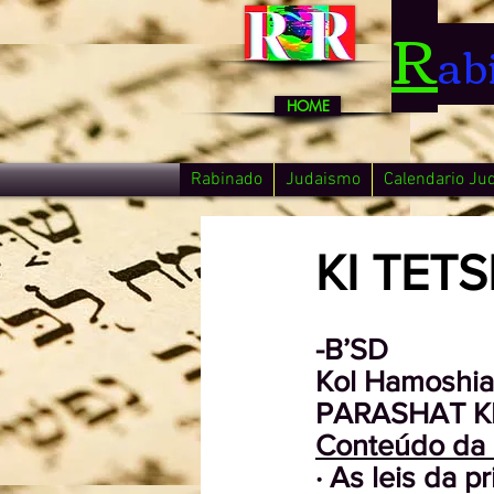
R
ab
HOME
Rabinado
Judaismo
Calendario Ju
KI TETS
-B’SD
Kol Hamoshi
PARASHAT KI
Conteúdo da 
· As leis da 