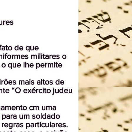
ures
fato de que
iformes militares o
o que lhe permite
drões mais altos de
te “O exército judeu
casamento cm uma
r para um soldado
regras particulares.