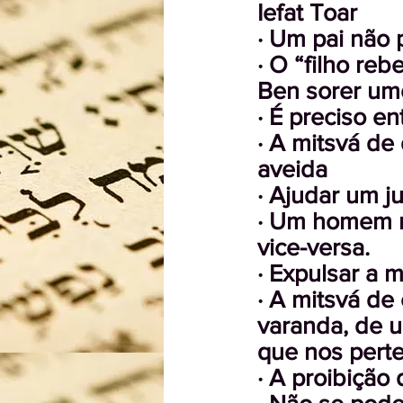
Iefat Toar
· Um pai não 
· O “filho reb
Ben sorer um
· É preciso e
· A mitsvá de
aveida
· Ajudar um 
· Um homem n
vice-versa.
· Expulsar a 
· A mitsvá de
varanda, de u
que nos pert
· A proibiçã