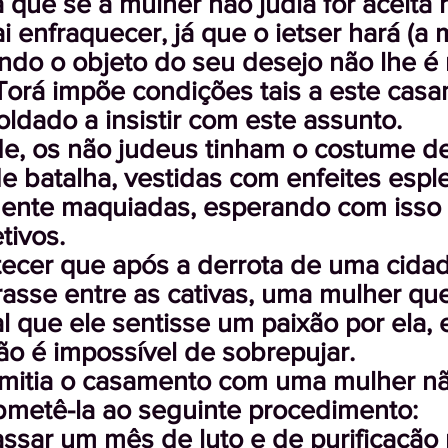
 que se a mulher não judia for aceita 
i enfraquecer, já que o ietser hará (a 
ndo o objeto do seu desejo não lhe é 
 Torá impõe condições tais a este cas
ldado a insistir com este assunto.
e, os não judeus tinham o costume de
 batalha, vestidas com enfeites esp
nte maquiadas, esperando com isso di
tivos.
ecer que após a derrota de uma cidad
asse entre as cativas, uma mulher qu
l que ele sentisse um paixão por ela,
ão é impossível de sobrepujar.
mitia o casamento com uma mulher não
bmetê-la ao seguinte procedimento:
assar um mês de luto e de purificação 