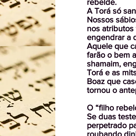
rebelde.
A Torá só san
Nossos sábio
nos atributos
engendrar a 
Aquele que c
farão o bem 
shamaim, eng
Torá e as mits
Boaz que cas
tornou o ante
O “filho rebe
Se duas test
perpetrado pa
roubando din