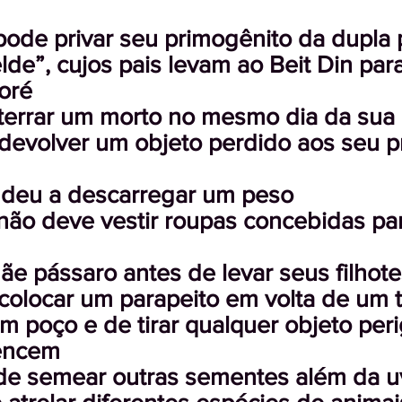
pode privar seu primogênito da dupla 
elde”, cujos pais levam ao Beit Din par
oré
nterrar um morto no mesmo dia da sua
 devolver um objeto perdido aos seu pr
judeu a descarregar um peso
ão deve vestir roupas concebidas pa
mãe pássaro antes de levar seus filhot
 colocar um parapeito em volta de um 
m poço e de tirar qualquer objeto per
encem
o de semear outras sementes além da 