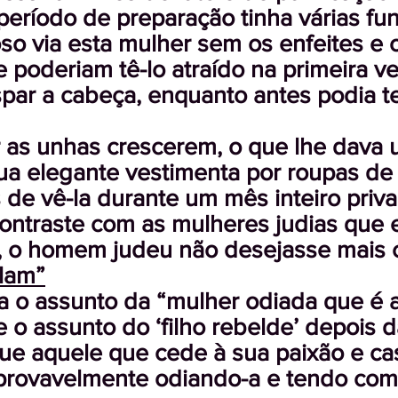
período de preparação tinha várias fu
so via esta mulher sem os enfeites e o
e poderiam tê-lo atraído na primeira ve
aspar a cabeça, enquanto antes podia t
r as unhas crescerem, o que lhe dava 
sua elegante vestimenta por roupas de 
 de vê-la durante um mês inteiro priv
contraste com as mulheres judias que 
, o homem judeu não desejasse mais c
alam”
a o assunto da “mulher odiada que é
 o assunto do ‘filho rebelde’ depois da
que aquele que cede à sua paixão e ca
provavelmente odiando-a e tendo com 