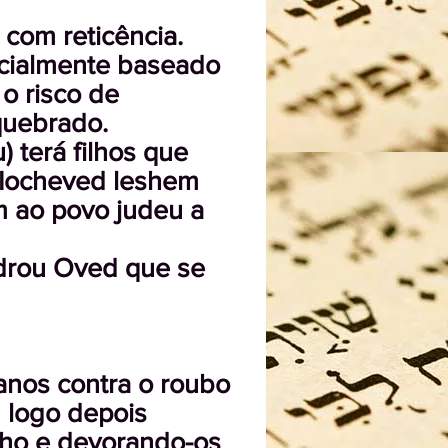
com reticência.
cialmente baseado
 o risco de
quebrado.
terá filhos que
 Iocheved leshem
 ao povo judeu a
drou Oved que se
anos contra o roubo
 logo depois
nho e devorando-os