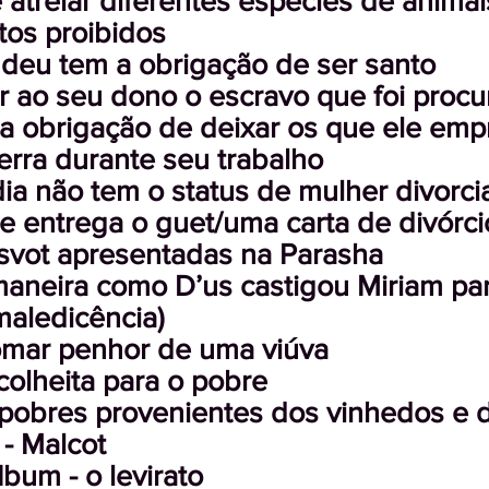
 atrelar diferentes espécies de anim
tos proibidos
judeu tem a obrigação de ser santo
r ao seu dono o escravo que foi procur
 a obrigação de deixar os que ele em
erra durante seu trabalho
dia não tem o status de mulher divorc
e entrega o guet/uma carta de divórci
tsvot apresentadas na Parasha
maneira como D’us castigou Miriam par
maledicência)
tomar penhor de uma viúva
colheita para o pobre
pobres provenientes dos vinhedos e d
 - Malcot
Ibum - o levirato