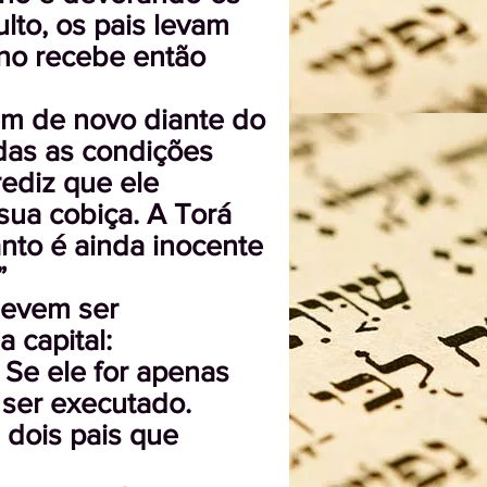
lto, os pais levam
ino recebe então
em de novo diante do
odas as condições
rediz que ele
sua cobiça. A Torá
nto é ainda inocente
”
devem ser
 capital:
. Se ele for apenas
 ser executado.
 dois pais que