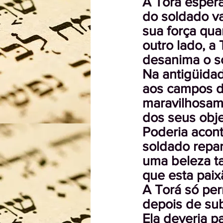
A Torá espera
do soldado va
sua força qua
outro lado, a
desanima o so
Na antigüidad
aos campos de
maravilhosame
dos seus obje
Poderia acont
soldado repar
uma beleza ta
que esta paix
A Torá só per
depois de su
Ela deveria p