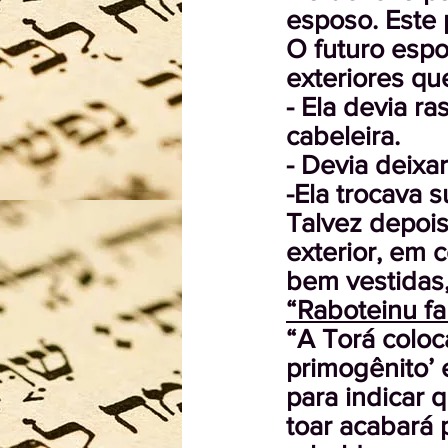
esposo. Este 
O futuro espo
exteriores qu
- Ela devia r
cabeleira.
- Devia deixa
-Ela trocava 
Talvez depois
exterior, em 
bem vestidas
“Raboteinu f
“A Torá coloc
primogênito’ e
para indicar 
toar acabará 