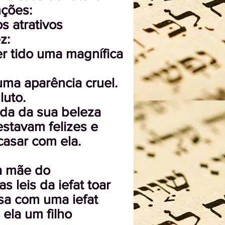
nções:
s atrativos
z:
er tido uma magnífica
uma aparência cruel.
luto.
ada da sua beleza
estavam felizes e
asar com ela.
 a mãe do
s leis da iefat toar
sa com uma iefat
ela um filho