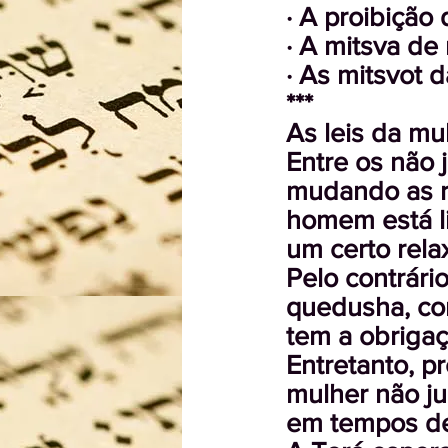
· A proibição
· A mitsva de
· As mitsvot 
***
As leis da mu
Entre os não
mudando as ro
homem está li
um certo rel
Pelo contrári
quedusha, com
tem a obrigaç
Entretanto, p
mulher não ju
em tempos de 