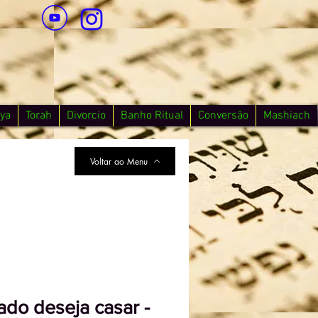
ya
Torah
Divorcio
Banho Ritual
Conversão
Mashiach
Voltar ao Menu
ado deseja casar -