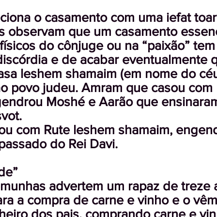
ciona o casamento com uma iefat toar 
s observam que um casamento essen
 físicos do cônjuge ou na “paixão” tem
discórdia e de acabar eventualmente 
asa leshem shamaim (em nome do céu) 
ao povo judeu. Amram que casou com
endrou Moshé e Aarão que ensinaram
vot.
ou com Rute leshem shamaim, engen
passado do Rei Davi.
lde”
emunhas advertem um rapaz de treze 
ra a compra de carne e vinho e o vêm
heiro dos pais, comprando carne e vi