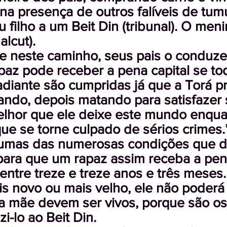
a presença de outros falíveis de tumu
filho a um Beit Din (tribunal). O men
alcut).
te neste caminho, seus pais o conduz
apaz pode receber a pena capital se t
adiante são cumpridas já que a Torá p
ndo, depois matando para satisfazer 
elhor que ele deixe este mundo enqua
ue se torne culpado de sérios crimes.
gumas das numerosas condições que 
ara que um rapaz assim receba a pena
 entre treze e treze anos e três meses
s novo ou mais velho, ele não poderá
ua mãe devem ser vivos, porque são os
-lo ao Beit Din.