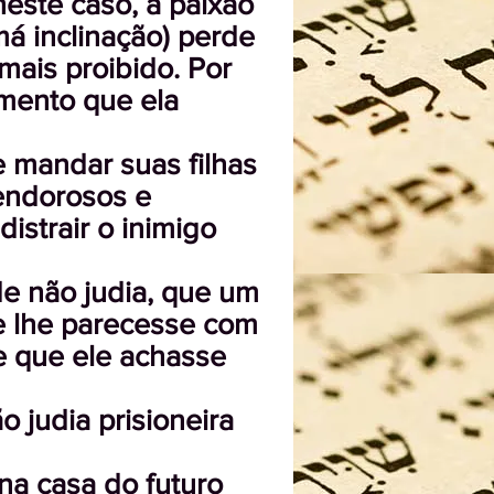
neste caso, a paixão
má inclinação) perde
mais proibido. Por
amento que ela
 mandar suas filhas
lendorosos e
strair o inimigo
e não judia, que um
e lhe parecesse com
 e que ele achasse
 judia prisioneira
na casa do futuro