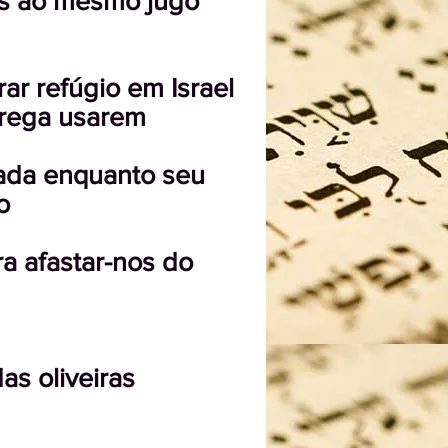
ais ao mesmo jugo
ar refúgio em Israel
prega usarem
iada enquanto seu
o
a afastar-nos do
as oliveiras