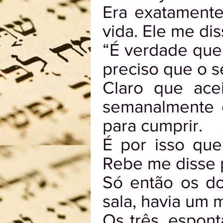
Era exatamente
vida. Ele me dis
“É verdade que 
preciso que o s
Claro que ace
semanalmente 
para cumprir.
É por isso qu
Rebe me disse pa
Só então os d
sala, havia um 
Os três, espon