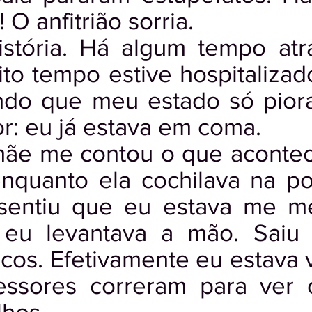
 O anfitrião sorria.
istória. Há algum tempo atrá
ito tempo estive hospitaliza
ndo que meu estado só pior
or: eu já estava em coma.
ãe me contou o que acontece
nquanto ela cochilava na po
a sentiu que eu estava me 
 eu levantava a mão. Saiu 
os. Efetivamente eu estava v
essores correram para ver 