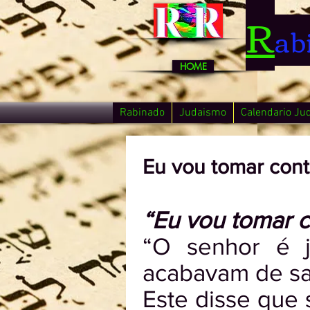
R
ab
HOME
Rabinado
Judaismo
Calendario Ju
Eu vou tomar cont
“Eu vou tomar co
“O senhor é j
acabavam de sai
Este disse que 