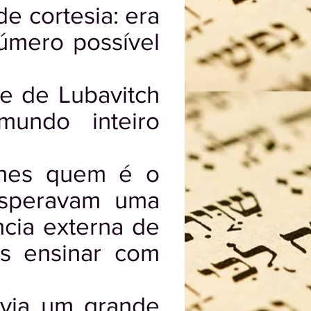
de cortesia: era
úmero possível
e de Lubavitch
undo inteiro
-lhes quem é o
esperavam uma
ncia externa de
es ensinar com
avia um grande