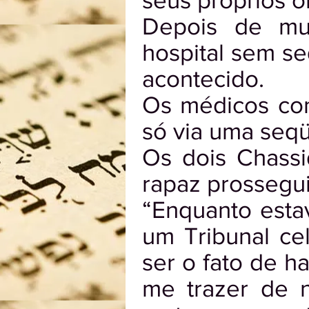
seus próprios o
Depois de mu
hospital sem s
acontecido.
Os médicos con
só via uma seq
Os dois Chassi
rapaz prossegui
“Enquanto esta
um Tribunal ce
ser o fato de h
me trazer de 