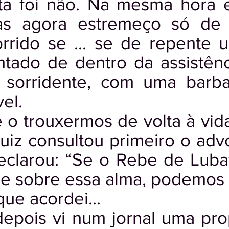
sta foi não. Na mesma hora 
as agora estremeço só de
orrido se ... se de repent
antado de dentro da assistê
 sorridente, com uma barb
el.
e o trouxermos de volta à vid
juiz consultou primeiro o ad
eclarou: “Se o Rebe de Luba
e sobre essa alma, podemos c
que acordei...
epois vi num jornal uma pr