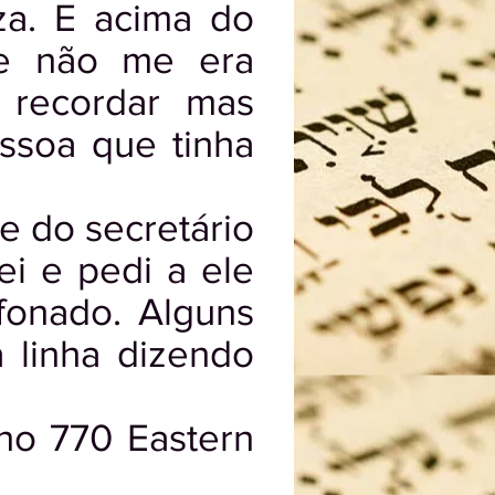
za. E acima do
ue não me era
m recordar mas
ssoa que tinha
e do secretário
i e pedi a ele
fonado. Alguns
 linha dizendo
no 770 Eastern