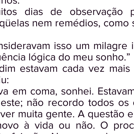
lhos.
itos dias de observação 
eqüelas nem remédios, como s
sideravam isso um milagre in
üência lógica do meu sonho.”
dim estavam cada vez mais i
u:
va em coma, sonhei. Estava
leste; não recordo todos os 
aver muita gente. A questão e
novo à vida ou não. O proc