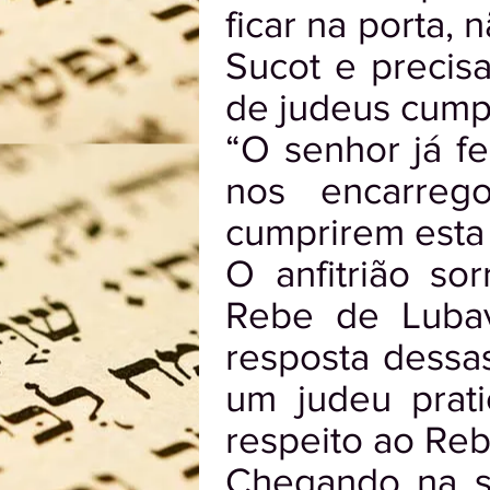
ficar na porta, 
Sucot e precis
de judeus cumpr
“O senhor já f
nos encarreg
cumprirem esta 
O anfitrião so
Rebe de Lubav
resposta dessa
um judeu prat
respeito ao Re
Chegando na s