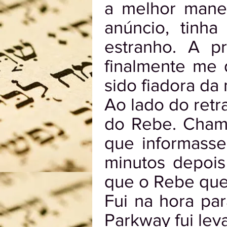
a melhor mane
anúncio, tinh
estranho. A pr
finalmente me 
sido fiadora da
Ao lado do retr
do Rebe. Chame
que informasse
minutos depois
que o Rebe que
Fui na hora pa
Parkway fui lev