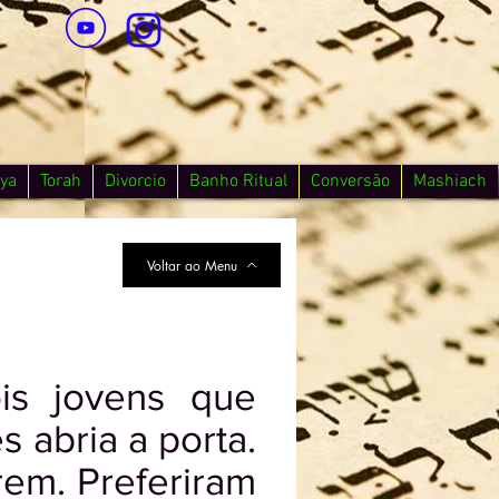
ya
Torah
Divorcio
Banho Ritual
Conversão
Mashiach
Voltar ao Menu
is jovens que
 abria a porta.
rem. Preferiram