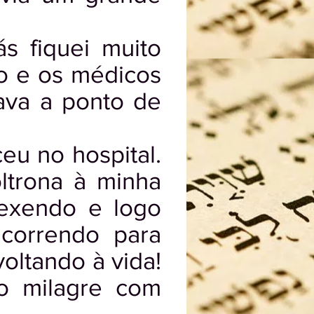
s fiquei muito
do e os médicos
ava a ponto de
u no hospital.
ltrona à minha
mexendo e logo
correndo para
oltando à vida!
o milagre com