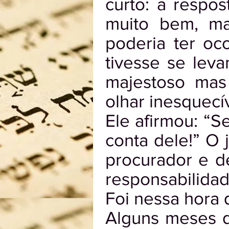
curto: a respo
muito bem, m
poderia ter oc
tivesse se lev
majestoso mas
olhar inesquecív
Ele afirmou: “S
conta dele!” O 
procurador e d
responsabilidad
Foi nessa hora 
Alguns meses d