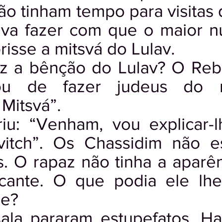
não tinham tempo para visitas 
ava fazer com que o maior n
isse a mitsvá do Lulav.
ez a bênção do Lulav? O Reb
ou de fazer judeus do m
Mitsvá”.
rriu: “Venham, vou explicar
itch”. Os Chassidim não 
s. O rapaz não tinha a aparê
icante. O que podia ele lh
be?
ala pararam estupefatos. H