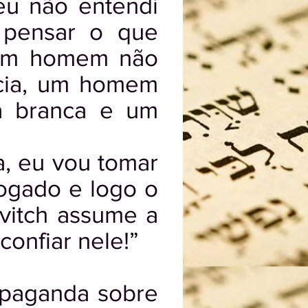
eu não entendi
 pensar o que
e um homem não
ncia, um homem
a branca e um
a, eu vou tomar
vogado e logo o
vitch assume a
onfiar nele!”
opaganda sobre