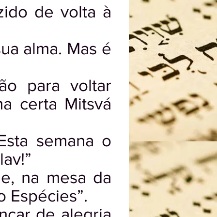
ido de volta à
sua alma. Mas é
o para voltar
a certa Mitsvá
Esta semana o
lav!”
ue, na mesa da
o Espécies”.
çar de alegria