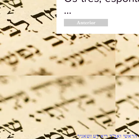
...
Anterior
הראשי ואב''ד ריא דע זשאניר