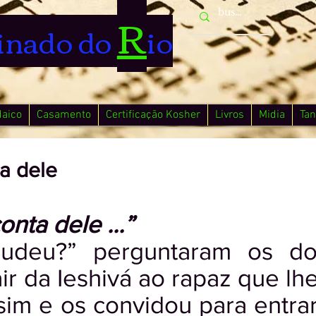
R
inado do
io
daico
Casamento
Certificação Kosher
Livros
Midia
Tan
a dele
nta dele ...”
udeu?” perguntaram os do
r da Ieshivá ao rapaz que lhes
sim e os convidou para entra