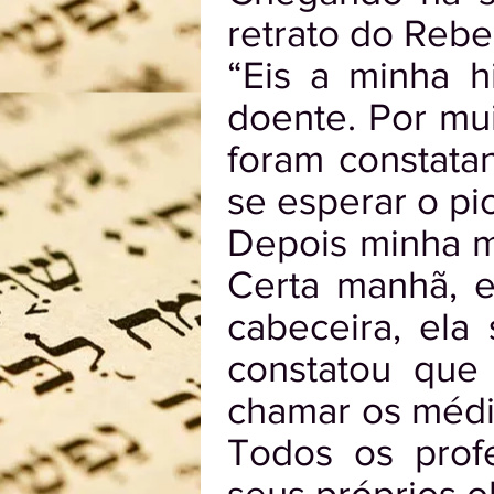
retrato do Rebe!
“Eis a minha h
doente. Por mu
foram constata
se esperar o pi
Depois minha m
Certa manhã, e
cabeceira, el
constatou que
chamar os médic
Todos os prof