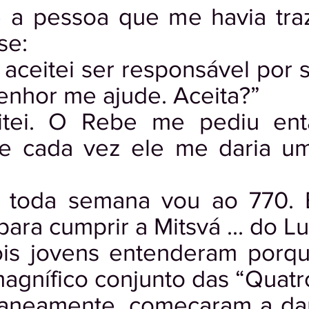
 a pessoa que me havia traz
se:
aceitei ser responsável por 
enhor me ajude. Aceita?”
itei. O Rebe me pediu entã
e cada vez ele me daria um
e toda semana vou ao 770. 
ra cumprir a Mitsvá ... do Lu
ois jovens entenderam porq
magnífico conjunto das “Quatr
taneamente, começaram a dan