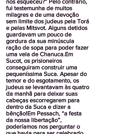
nos esqueceu?” Pelo contrário,
fui testemunha de muitos
milagres e de uma devoção
sem limite dos judeus pela Torá
e pelas Mitsvot. Alguns detidos
guardavam um pouco de
gordura da sua minúscula
ração de sopa para poder fazer
uma vela de Chanuca.Em
Sucot, os prisioneiros
conseguiram construir uma
pequeníssima Suca. Apesar do
temor e do esgotamento, os
judeus se levantavam às quatro
da manhã para deixar suas
cabeças escorregarem para
dentro da Suca e dizer a
bênção!Em Pessach, “a festa
da nossa libertação”,
poderíamos nos perguntar o
que havia para ser celebrado.