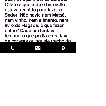
O fato é que todo o barracão
estava reunido para fazer o
Seder. Não havia nem Matsá,
nem vinho, nem alimento, nem
livro de Hagada, o que fazer
então? Cada um tentava
lembrar o que podia e recitava
de cor este ou aquele trecho da
Hagada. Juntos reconstruímos
o Seder, de De novo o guarda
abriu a porta berrando: “Se
ouvir mais um barulho, os farei
fuzilar todos!” Mas os
deportados estavam
determinados, tão forte era seu
desejo de comemorar Pessach.
Quando o guarda voltou pela
terceira vez e viu o quanto os
judeus estavam decididos, se
retirou.Posso lhes assegurar