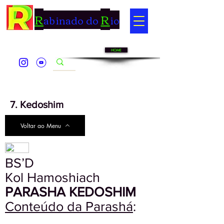
R
R
abinado do
io
HOME
7. Kedoshim
Voltar ao Menu
BS’D
Kol Hamoshiach
PARASHA KEDOSHIM
Conteúdo da Parashá
: