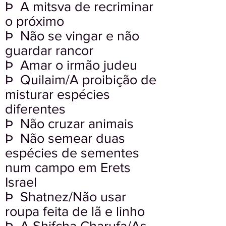
Þ A mitsva de recriminar
o próximo
Þ Não se vingar e não
guardar rancor
Þ Amar o irmão judeu
Þ Quilaim/A proibição de
misturar espécies
diferentes
Þ Não cruzar animais
Þ Não semear duas
espécies de sementes
num campo em Erets
Israel
Þ Shatnez/Não usar
roupa feita de lã e linho
Þ A Shifcha Charufa/As