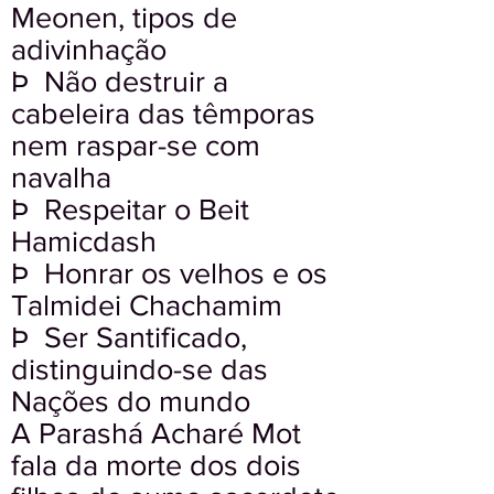
Meonen, tipos de
adivinhação
Þ Não destruir a
cabeleira das têmporas
nem raspar-se com
navalha
Þ Respeitar o Beit
Hamicdash
Þ Honrar os velhos e os
Talmidei Chachamim
Þ Ser Santificado,
distinguindo-se das
Nações do mundo
A Parashá Acharé Mot
fala da morte dos dois